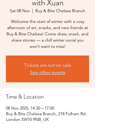
with Xuan
Sat 08 Nov
  |  
Buy & Bite Chelsea Branch
Welcome the start of winter with a cozy
afternoon of art, snacks, and new friends at
Buy & Bite Chelsea! Come draw, snack, and
share stories — a chill winter social you
won’t want to miss!
Tickets are not on sale
See other events
Time & Location
08 Nov 2025, 14:30 – 17:00
Buy & Bite Chelsea Branch, 218 Fulham Rd.
London SW10 9NB, UK