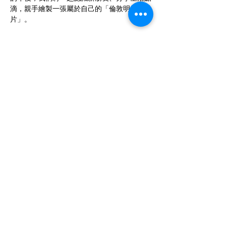
滴，親手繪製一張屬於自己的「倫敦明信
片」。
伴隨著茶香與精緻小點，記錄你對這座城市的
第一印象、一點思鄉的情懷，或英倫四季中那
柔和的光影。只需 £15即可享受一場輕鬆的下
午茶時光，學習代針筆與水彩的基礎與構圖技
巧，並在老師的指導下，創作出一張獨一無
二、充滿英倫風情的明信片。
活動包含：
全套繪畫材料使用與完成作品帶回家
下午茶點（甜鹹配搭與有機熱茶飲）與溫
馨氛圍
Show More